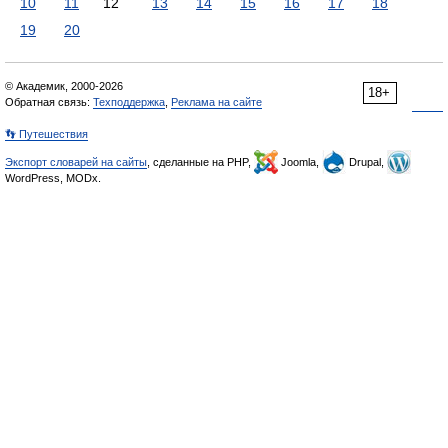
10
11
12
13
14
15
16
17
18
19
20
© Академик, 2000-2026
18+
Обратная связь:
Техподдержка
,
Реклама на сайте
👣 Путешествия
Экспорт словарей на сайты
, сделанные на PHP,
Joomla,
Drupal,
WordPress, MODx.