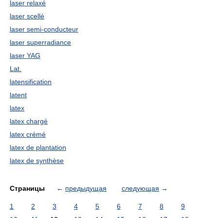
laser relaxé
laser scellé
laser semi-conducteur
laser superradiance
laser YAG
Lat.
latensification
latent
latex
latex chargé
latex crémé
latex de plantation
latex de synthèse
Страницы
←
предыдущая
следующая
→
1
2
3
4
5
6
7
8
9